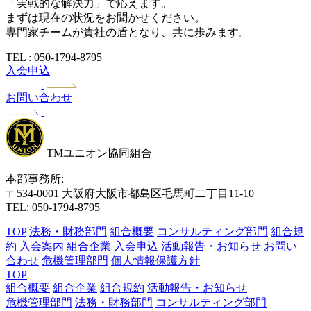
「実戦的な解決力」で応えます。
まずは現在の状況をお聞かせください。
専門家チームが貴社の盾となり、共に歩みます。
TEL : 050-1794-8795
入会申込
お問い合わせ
TMユニオン協同組合
本部事務所:
〒534-0001 大阪府大阪市都島区毛馬町二丁目11-10
TEL: 050-1794-8795
TOP
法務・財務部門
組合概要
コンサルティング部門
組合規
約
入会案内
組合企業
入会申込
活動報告・お知らせ
お問い
合わせ
危機管理部門
個人情報保護方針
TOP
組合概要
組合企業
組合規約
活動報告・お知らせ
危機管理部門
法務・財務部門
コンサルティング部門