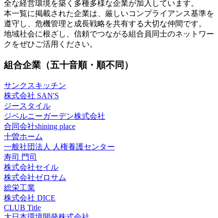
全な経営環境を築く多種多様な企業が加入しています。
本一覧に掲載された企業は、厳しいコンプライアンス基準を
遵守し、危機管理と成長戦略を共有する大切な仲間です。
地域社会に根ざし、信頼でつながる組合員同士のネットワー
クをぜひご活用ください。
組合企業（五十音順・順不同）
サンクスキッチン
株式会社 SAN'S
ジースタイル
ジベルニーガーデン株式会社
合同会社shining place
十曽ホーム
一般社団法人 人権養護センター
寿司 門司
株式会社セイル
株式会社ゼロサム
総栄工業
株式会社 DICE
CLUB Title
大日本環境開発株式会社